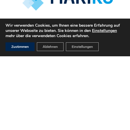
Wir verwenden Cookies, um Ihnen eine bessere Erfahrung auf
unserer Webseite zu bieten. Sie können in den
Einstellungen
ASSOZIIERTE PARTNER
mehr über die verwendeten Cookies erfahren.
Zustimmen
Ablehnen
Einstellungen
Bureau Veritas SA
(Hamburg)
Eco Flettner GmbH
(Leer)
Freudenberg Fuel Cell e-Power Systems GmbH
(München)
ENERCON Logistic GmbH
(Aurich)
Hartmann Shipping Services Germany GmbH & Co.
KG
(Leer)