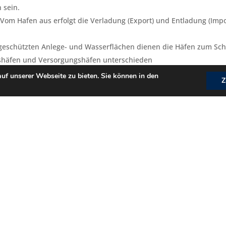
 sein.
Vom Hafen aus erfolgt die Verladung (Export) und Entladung (Imp
geschützten Anlege- und Wasserflächen dienen die Häfen zum Schu
shäfen und Versorgungshäfen unterschieden
ür kurzfristige anfallende Reparaturarbeiten an den Offshore-Win
uf unserer Webseite zu bieten. Sie können in den
Z
wohl Reaktionshäfen als auch die Offshore-Windparks versorgt. D
 Betriebsmittel, Büro- und Personalräume.
ation von Teststandorten von Windenergieanlagen genutzt. Daneb
e und das Vorhandensein entsprechender Trainings- und Schulung
 den Offshore-Windenergieanlagen genutzt werden.