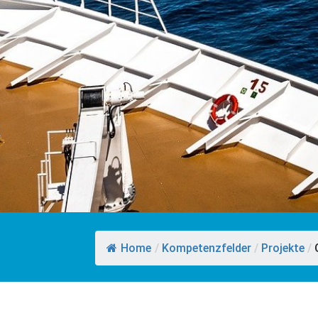
Home
/
Kompetenzfelder
/
Projekte
/