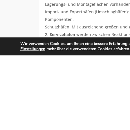
Lagerungs- und Montageflächen vorhanden
Import- und Exporthäfen (Umschlaghäfen): 
Komponenten.
Schutzhäfen: Mit ausreichend großen und 
Servicehäfen
werden zwischen Reaktion
Reaktionshäfen dienen als Ausgangspunkt f
Wir verwenden Cookies, um Ihnen eine bessere Erfahrung a
Einstellungen
mehr über die verwendeten Cookies erfahren.
den Offshore-Windparks.
Versorgungshäfen: Von hier aus werden so
ausgebaute Infrastruktur bspw. Stätten für
Forschungshäfen
werden für die Install
spezielle Aus- und Weiterbildungsangebot
Mitarbeiterausbildung für den Einsatz an
LOGISTIK
AUS- UND WEITERBILDUNG