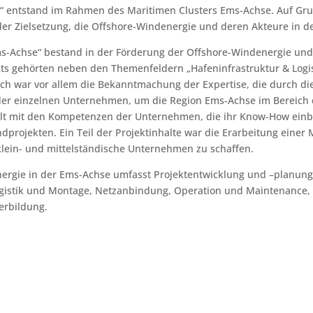
“ entstand im Rahmen des Maritimen Clusters Ems-Achse. Auf Grun
 der Zielsetzung, die Offshore-Windenergie und deren Akteure in
Ems-Achse“ bestand in der Förderung der Offshore-Windenergie un
s gehörten neben den Themenfeldern „Hafeninfrastruktur & Logist
h war vor allem die Bekanntmachung der Expertise, die durch die
der einzelnen Unternehmen, um die Region Ems-Achse im Bereich d
lt mit den Kompetenzen der Unternehmen, die ihr Know-How einbr
projekten. Ein Teil der Projektinhalte war die Erarbeitung einer
lein- und mittelständische Unternehmen zu schaffen.
ergie in der Ems-Achse umfasst Projektentwicklung und –planung
Logistik und Montage, Netzanbindung, Operation und Maintenance
erbildung.