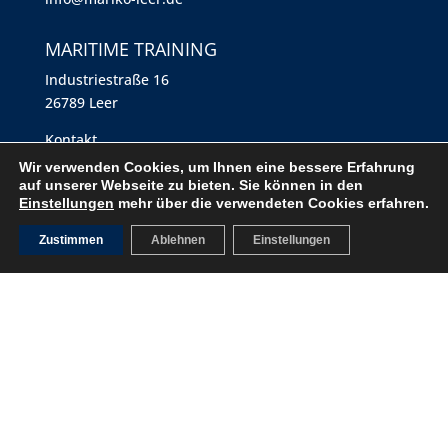
MARITIME TRAINING
Industriestraße 16
26789 Leer
Kontakt
Tel.: +49 491 45 45 46 28
Wir verwenden Cookies, um Ihnen eine bessere Erfahrung
Fax: +49 491 926-91196
auf unserer Webseite zu bieten. Sie können in den
Einstellungen
mehr über die verwendeten Cookies erfahren.
maritime-training@mariko-leer.de
Zustimmen
Ablehnen
Einstellungen
Impressum
Datenschutzerklärung
Deutsch