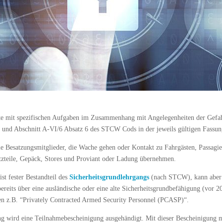
eute mit spezifischen Aufgaben im Zusammenhang mit Angelegenheiten der Ge
 und Abschnitt A-VI/6 Absatz 6 des STCW Cods in der jeweils gültigen Fassun
le Besatzungsmitglieder, die Wache gehen oder Kontakt zu Fahrgästen, Passagi
zteile, Gepäck, Stores und Proviant oder Ladung übernehmen.
st fester Bestandteil des
Sicherheitsgrundlehrgangs
(nach STCW), kann aber 
ereits über eine ausländische oder eine alte Sicherheitsgrundbefähigung (vor 2
en z.B. “Privately Contracted Armed Security Personnel (PCASP)“.
ng wird eine Teilnahmebescheinigung ausgehändigt. Mit dieser Bescheinigung m