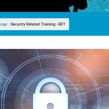
änge
/
Security Related Training -SRT