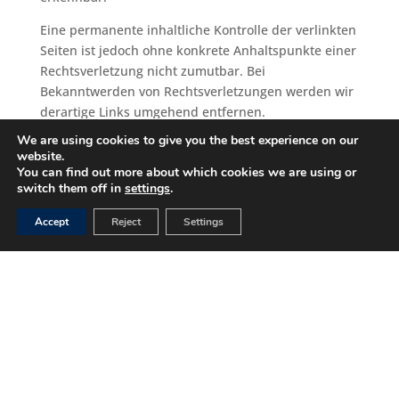
Eine permanente inhaltliche Kontrolle der verlinkten
Seiten ist jedoch ohne konkrete Anhaltspunkte einer
Rechtsverletzung nicht zumutbar. Bei
Bekanntwerden von Rechtsverletzungen werden wir
derartige Links umgehend entfernen.
URHEBERRECHT
We are using cookies to give you the best experience on our
website.
You can find out more about which cookies we are using or
Die durch die Seitenbetreiber erstellten Inhalte und
switch them off in
settings
.
Werke auf diesen Seiten unterliegen dem deutschen
Urheberrecht. Die Vervielfältigung, Bearbeitung,
Accept
Reject
Settings
Verbreitung und jede Art der Verwertung außerhalb
der Grenzen des Urheberrechtes bedürfen der
schriftlichen Zustimmung des jeweiligen Autors bzw.
Erstellers. Downloads und Kopien dieser Seite sind
nur für den privaten, nicht kommerziellen Gebrauch
gestattet.
Soweit die Inhalte auf dieser Seite nicht vom
Betreiber erstellt wurden, werden die Urheberrechte