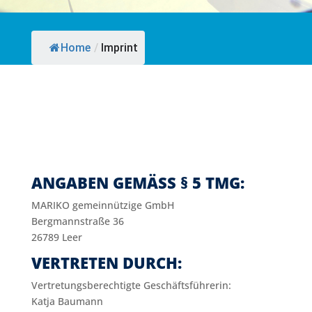
Home
/
Imprint
ANGABEN GEMÄSS § 5 TMG:
MARIKO gemein­nüt­zige GmbH
Berg­mann­straße 36
26789 Leer
VERTRETEN DURCH:
Ver­tre­tungs­be­rech­tig­te Geschäfts­füh­rerin:
Katja Baumann